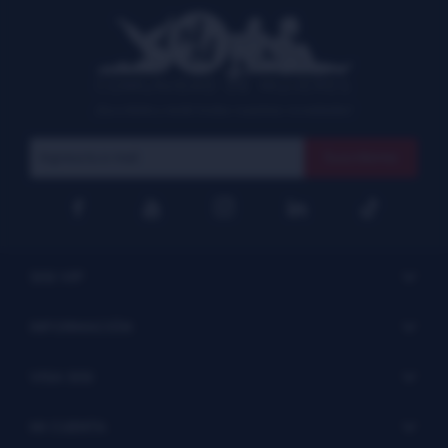
COMUNIDAD DE MUJERES
¡Suscribite y recibí todas nuestras novedades!
Suscribirme




SISI VIP
INFORMACIÓN
VISA SISI
MI CUENTA