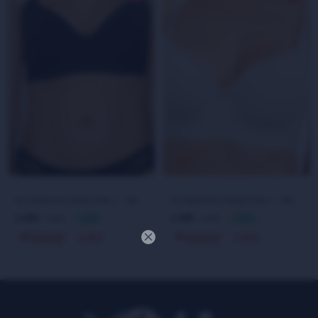
50-9049 SOUTIENCOPA C - NEGRO
50-9049 SOUTIENCOPA C - BEIGE
695
695
869
869
$
20
$
20
$
$

652
652
$
$
COMUNIDAD DE MUJERES