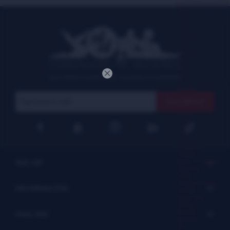
Musculosas y Remeras
Calzas
Blusas y Camisolas
Shorts
COMUNIDAD DE MUJERES
Pantalones
Vestidos y Soleras
Buzos
Camperas
Ponchos
Accesorios

Bijoux
¡Suscribite y recibí todas nuestras novedades!
Gorros y Sombreros
Guantes
Bolsos y Mochilas
Suscribirme
Para el Pelo
Botellas
Lentes




Toallas
Otros
Bufandas
Cinturones
Frazadas
SISI VIP
Beauty & Wellness
Fragancias
Cremas
Cuidado Personal
INFORMACIÓN
Esmaltes
Sexual Care
Calzado
Pantuflas
VISA SISI
Sandalias
Sale